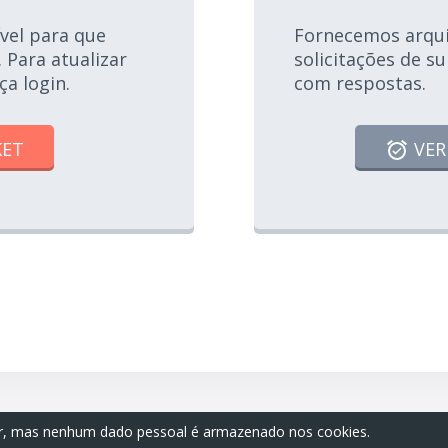
vel para que
Fornecemos arquiv
 Para atualizar
solicitações de s
ça login.
com respostas.
KET
VER
nar, mas nenhum dado pessoal é armazenado nos cookies.